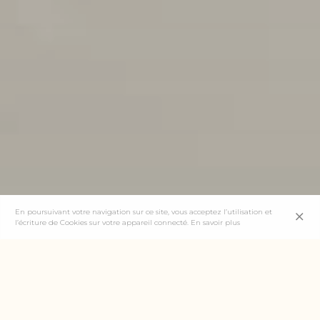
En poursuivant votre navigation sur ce site, vous acceptez l’utilisation et
l’écriture de Cookies sur votre appareil connecté.
En savoir plus
SUMMARY
The Estate smiles